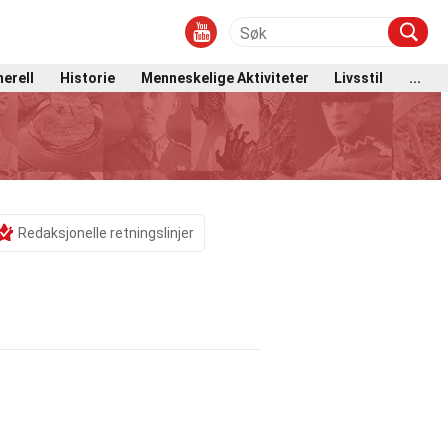
erell
Historie
Menneskelige Aktiviteter
Livsstil
...
Redaksjonelle retningslinjer