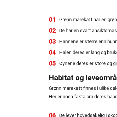
01
Grønn marekatt har en grøn
02
De har en svart ansiktsmask
03
Hannene er større enn hunne
04
Halen deres er lang og brukes
05
Øynene deres er store og g
Habitat og leveområ
Grønn marekatt finnes i ulike deler
Her er noen fakta om deres habi
06
De lever hovedsakelig i sko