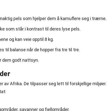
naktig pels som hjelper dem å kamuflere seg i trærne.
e som står i kontrast til deres lyse pels.
ne og kan veie opptil 8 kg.
 til balanse når de hopper fra tre til tre.
ir dem godt nattsyn.
der
 av Afrika. De tilpasser seg lett til forskjellige miljøer.
tat:
gområder, savanner og fjellområder.