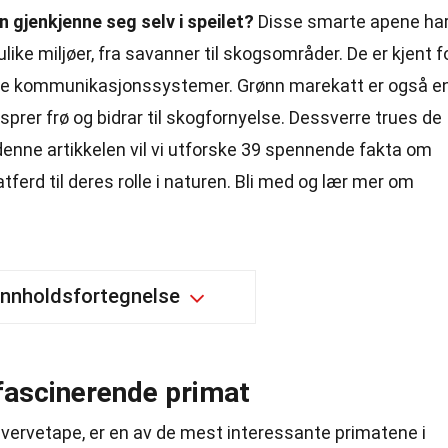
 gjenkjenne seg selv i speilet?
Disse smarte apene ha
 ulike miljøer, fra savanner til skogsområder. De er kjent f
kse kommunikasjonssystemer. Grønn marekatt er også e
sprer frø og bidrar til skogfornyelse. Dessverre trues de
 denne artikkelen vil vi utforske 39 spennende fakta om
tferd til deres rolle i naturen. Bli med og lær mer om
Innholdsfortegnelse
fascinerende primat
vervetape, er en av de mest interessante primatene i