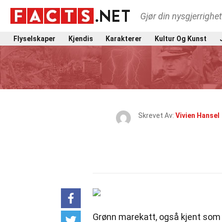
Gjør din nysgjerrighe
Flyselskaper
Kjendis
Karakterer
Kultur Og Kunst
Skrevet Av:
Vivien Hansel
Grønn marekatt, også kjent som v