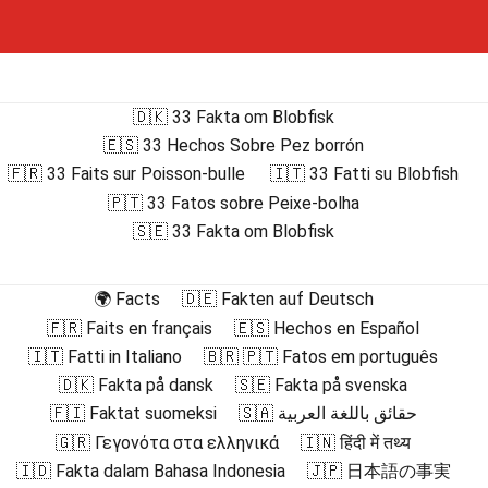
🇩🇰 33 Fakta om Blobfisk
🇪🇸 33 Hechos Sobre Pez borrón
🇫🇷 33 Faits sur Poisson-bulle
🇮🇹 33 Fatti su Blobfish
🇵🇹 33 Fatos sobre Peixe-bolha
🇸🇪 33 Fakta om Blobfisk
🌍 Facts
🇩🇪 Fakten auf Deutsch
🇫🇷 Faits en français
🇪🇸 Hechos en Español
🇮🇹 Fatti in Italiano
🇧🇷 🇵🇹 Fatos em português
🇩🇰 Fakta på dansk
🇸🇪 Fakta på svenska
🇫🇮 Faktat suomeksi
🇸🇦 حقائق باللغة العربية
🇬🇷 Γεγονότα στα ελληνικά
🇮🇳 हिंदी में तथ्य
🇮🇩 Fakta dalam Bahasa Indonesia
🇯🇵 日本語の事実