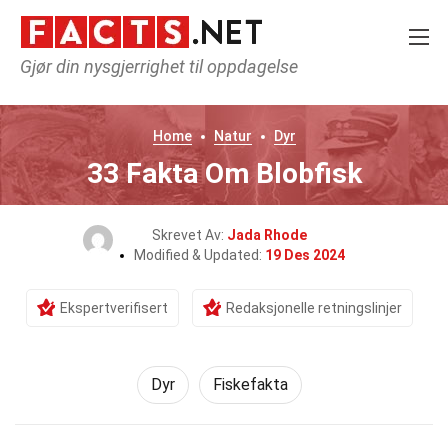
Gjør din nysgjerrighet til oppdagelse
Home
Natur
Dyr
33 Fakta Om Blobfisk
Skrevet Av:
Jada Rhode
Modified & Updated:
19 Des 2024
Ekspertverifisert
Redaksjonelle retningslinjer
Dyr
Fiskefakta