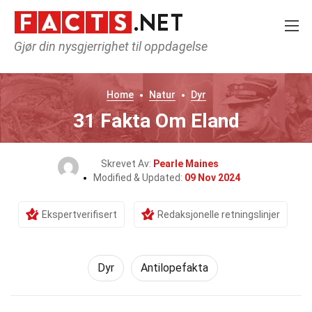
Gjør din nysgjerrighet til oppdagelse
Home
Natur
Dyr
31 Fakta Om Eland
Skrevet Av:
Pearle Maines
Modified & Updated:
09 Nov 2024
Ekspertverifisert
Redaksjonelle retningslinjer
Dyr
Antilopefakta