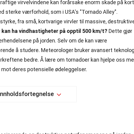
kraftige virvelvindene kan forårsake enorm skade på kort
ed sterke værforhold, som i USA's "Tornado Alley".
styrke, fra små, kortvarige virvler til massive, destruktiv
 kan ha vindhastigheter på opptil 500 km/t?
Dette gjør
ærhendelsene på jorden. Selv om de kan være
ende å studere. Meteorologer bruker avansert teknolog
turkreftene bedre. Å lære om tornadoer kan hjelpe oss m
 mot deres potensielle ødeleggelser.
Innholdsfortegnelse