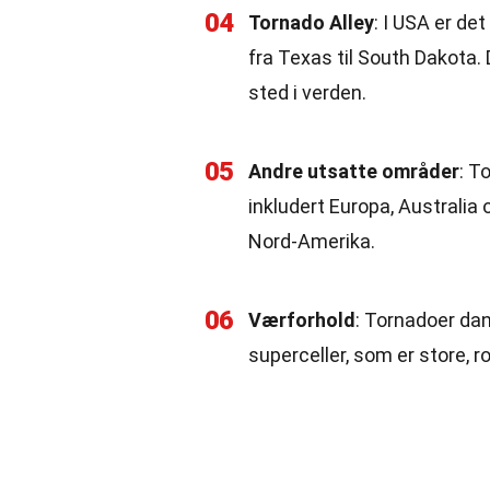
04
Tornado Alley
: I USA er de
fra Texas til South Dakota.
sted i verden.
05
Andre utsatte områder
: T
inkludert Europa, Australia 
Nord-Amerika.
06
Værforhold
: Tornadoer dan
superceller, som er store, 