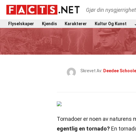
Gjør din nysgjerrighe
Flyselskaper
Kjendis
Karakterer
Kultur Og Kunst
Skrevet Av:
Deedee School
Tornadoer er noen av naturens 
egentlig en tornado?
En tornado