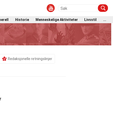
erell
Historie
Menneskelige Aktiviteter
Livsstil
...
Redaksjonelle retningslinjer
r