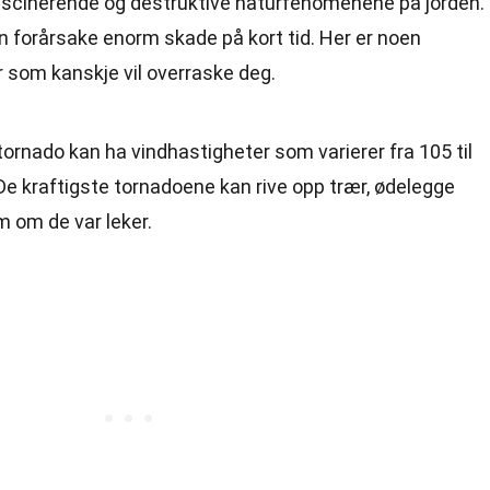
ascinerende og destruktive naturfenomenene på jorden.
 forårsake enorm skade på kort tid. Her er noen
 som kanskje vil overraske deg.
 tornado kan ha vindhastigheter som varierer fra 105 til
 De kraftigste tornadoene kan rive opp trær, ødelegge
m om de var leker.