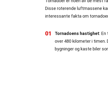
Tornadoer er noen av de mest f
Disse roterende luftmassene kan
interessante fakta om tornadoer
01
Tornadoens hastighet
: En
over 480 kilometer i timen.
bygninger og kaste biler so