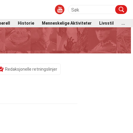
erell
Historie
Menneskelige Aktiviteter
Livsstil
...
Redaksjonelle retningslinjer