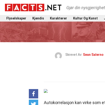
Gjør din nysgjerrighe
Flyselskaper
Kjendis
Karakterer
Kultur Og Kunst
Skrevet Av:
Sean Salerno
Autokorrelasjon kan virke som et