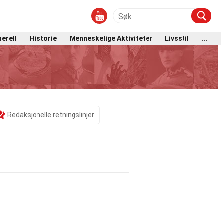
erell
Historie
Menneskelige Aktiviteter
Livsstil
...
Redaksjonelle retningslinjer