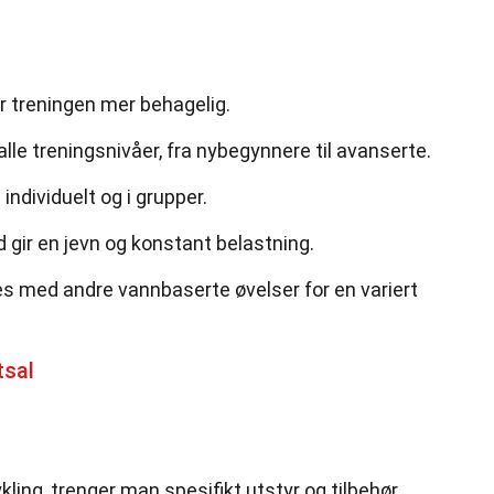
r treningen mer behagelig.
lle treningsnivåer, fra nybegynnere til avanserte.
ndividuelt og i grupper.
gir en jevn og konstant belastning.
s med andre vannbaserte øvelser for en variert
tsal
ing, trenger man spesifikt utstyr og tilbehør.