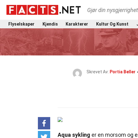
Gjør din nysgjerrighe
Flyselskaper
Kjendis
Karakterer
Kultur Og Kunst
Skrevet Av:
Portia Beller
Aqua sykling
er en morsom og e