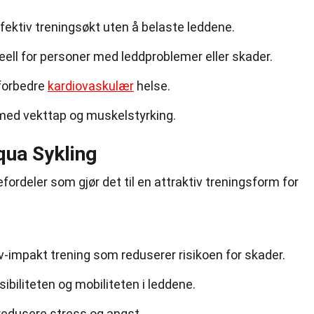
ektiv treningsøkt uten å belaste leddene.
ell for personer med leddproblemer eller skader.
 forbedre
kardiovaskulær
helse.
med vekttap og muskelstyrking.
qua Sykling
efordeler som gjør det til en attraktiv treningsform for
-impakt trening som reduserer risikoen for skader.
ibiliteten og mobiliteten i leddene.
 redusere stress og angst.