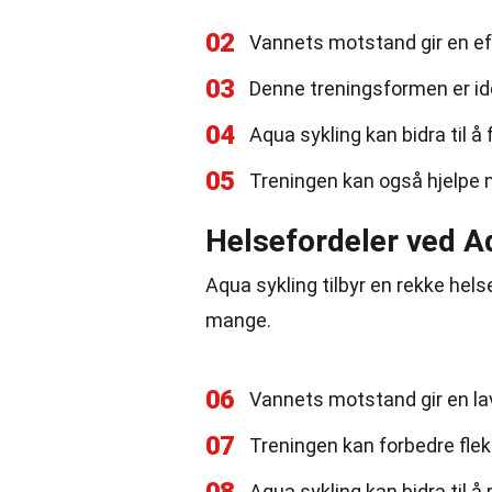
02
Vannets motstand gir en eff
03
Denne treningsformen er ide
04
Aqua sykling kan bidra til å
05
Treningen kan også hjelpe 
Helsefordeler ved A
Aqua sykling tilbyr en rekke hels
mange.
06
Vannets motstand gir en lav
07
Treningen kan forbedre fleks
Aqua sykling kan bidra til å