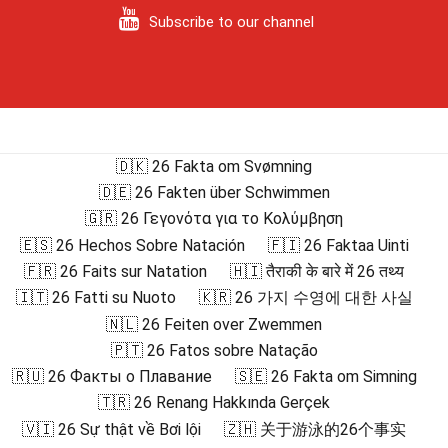
Subscribe to our channel
🇩🇰 26 Fakta om Svømning
🇩🇪 26 Fakten über Schwimmen
🇬🇷 26 Γεγονότα για το Κολύμβηση
🇪🇸 26 Hechos Sobre Natación
🇫🇮 26 Faktaa Uinti
🇫🇷 26 Faits sur Natation
🇭🇮 तैराकी के बारे में 26 तथ्य
🇮🇹 26 Fatti su Nuoto
🇰🇷 26 가지 수영에 대한 사실
🇳🇱 26 Feiten over Zwemmen
🇵🇹 26 Fatos sobre Natação
🇷🇺 26 Факты о Плавание
🇸🇪 26 Fakta om Simning
🇹🇷 26 Renang Hakkında Gerçek
🇻🇮 26 Sự thật về Bơi lội
🇿🇭 关于游泳的26个事实