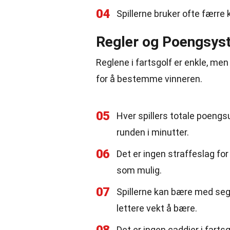
04
Spillerne bruker ofte færre kø
Regler og Poengsys
Reglene i fartsgolf er enkle, me
for å bestemme vinneren.
05
Hver spillers totale poengs
runden i minutter.
06
Det er ingen straffeslag for
som mulig.
07
Spillerne kan bære med seg 
lettere vekt å bære.
Det er ingen caddier i farts