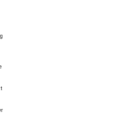
ag
e
kt
yr