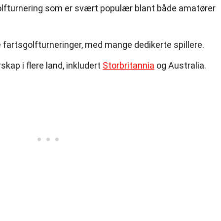
olfturnering som er svært populær blant både amatører
e fartsgolfturneringer, med mange dedikerte spillere.
kap i flere land, inkludert
Storbritannia
og Australia.