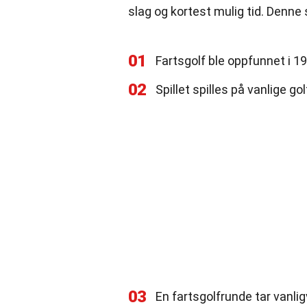
slag og kortest mulig tid. Denne 
01
Fartsgolf ble oppfunnet i 19
02
Spillet spilles på vanlige g
03
En fartsgolfrunde tar vanlig