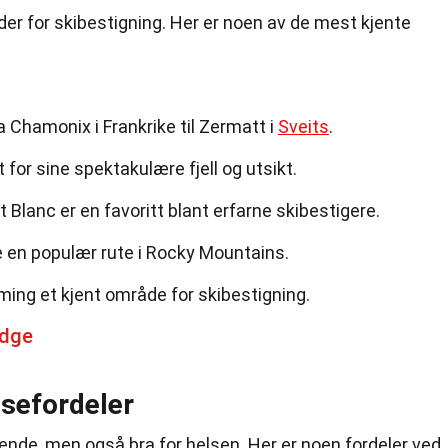
der for skibestigning. Her er noen av de mest kjente
a Chamonix i Frankrike til Zermatt i
Sveits
.
t for sine spektakulære fjell og utsikt.
 Blanc er en favoritt blant erfarne skibestigere.
 en populær rute i Rocky Mountains.
ing et kjent område for skibestigning.
idge
lsefordeler
ende, men også bra for helsen. Her er noen fordeler ved