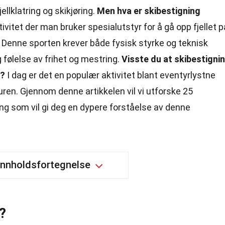
llklatring og skikjøring.
Men hva er skibestigning
tivitet der man bruker spesialutstyr for å gå opp fjellet p
en. Denne sporten krever både fysisk styrke og teknisk
g følelse av frihet og mestring.
Visste du at skibestigni
t?
I dag er det en populær aktivitet blant eventyrlystne
uren. Gjennom denne artikkelen vil vi utforske 25
g som vil gi deg en dypere forståelse av denne
Innholdsfortegnelse
?