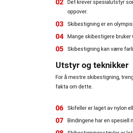
02
Det krever spesialutstyr som
oppover.
03
Skibestigning er en olympis
04
Mange skibestigere bruker GP
05
Skibestigning kan være farl
Utstyr og teknikker
For å mestre skibestigning, treng
fakta om dette.
06
Skifeller er laget av nylon e
07
Bindingene har en spesiell
Skibestigningsstøvler er let