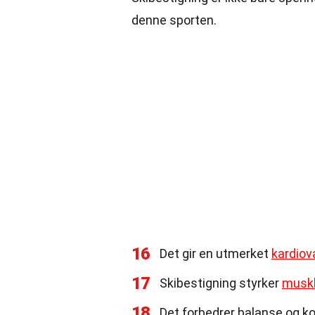
denne sporten.
16
Det gir en utmerket
kardiov
17
Skibestigning styrker
muskl
18
Det forbedrer balanse og ko