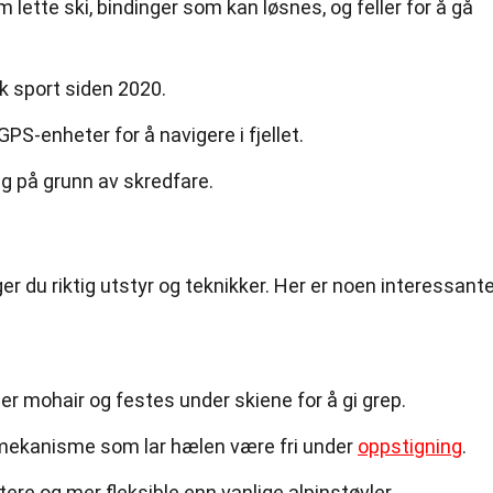
 lette ski, bindinger som kan løsnes, og feller for å gå
k sport siden 2020.
S-enheter for å navigere i fjellet.
ig på grunn av skredfare.
er du riktig utstyr og teknikker. Her er noen interessant
ller mohair og festes under skiene for å gi grep.
 mekanisme som lar hælen være fri under
oppstigning
.
tere og mer fleksible enn vanlige alpinstøvler.