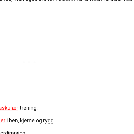
askulær
trening.
er
i ben, kjerne og rygg.
ordinasjon.