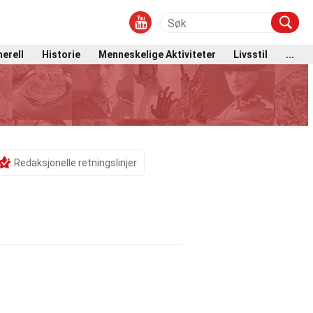
erell
Historie
Menneskelige Aktiviteter
Livsstil
...
Redaksjonelle retningslinjer