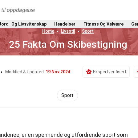
t til oppdagelse
Jord- Og Livsvitenskap
Hendelser
Fitness Og Velvære
Gen
Home
Livsstil
Sport
25 Fakta Om Skibestigning
Modified & Updated:
19 Nov 2024
Ekspertverifisert
Sport
randonee, er en spennende og utfordrende sport som