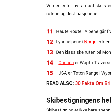
Verden er full av fantastiske ste
rutene og destinasjonene.
11
Haute Route i Alpene går fr
12
Lyngsalpene i
Norge
er kjen
13
Den klassiske ruten på Mont
14
I
Canada
er Wapta Traverse
15
I USA er Teton Range i Wyom
READ ALSO:
30 Fakta Om Br
Skibestigningens he
Skibestigning er ikke bare spenn