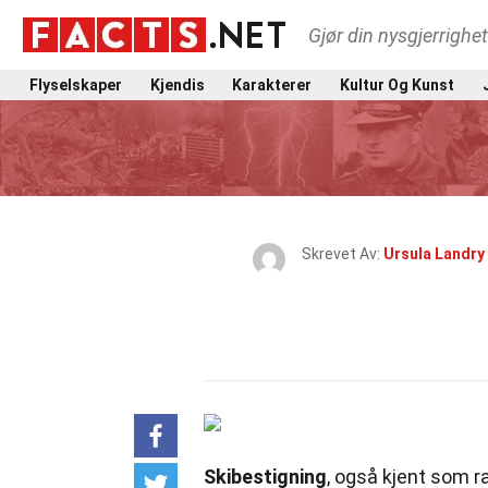
Gjør din nysgjerrighe
Flyselskaper
Kjendis
Karakterer
Kultur Og Kunst
Skrevet Av:
Ursula Landry
Skibestigning
, også kjent som 