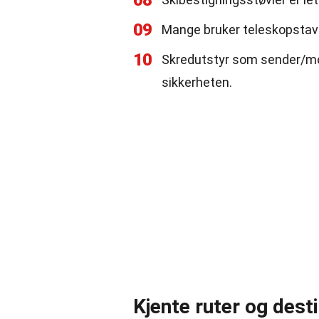
08
09
Mange bruker teleskopstaver
10
Skredutstyr som sender/mot
sikkerheten.
Kjente ruter og dest