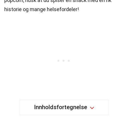
popcorn, husk at du spiser en snack med en rik
historie og mange helsefordeler!
Innholdsfortegnelse