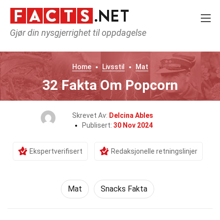
Gjør din nysgjerrighet til oppdagelse
Home
Livsstil
Mat
32 Fakta Om Popcorn
Skrevet Av:
Delcina Ables
Publisert:
30 Nov 2024
Ekspertverifisert
Redaksjonelle retningslinjer
Mat
Snacks Fakta