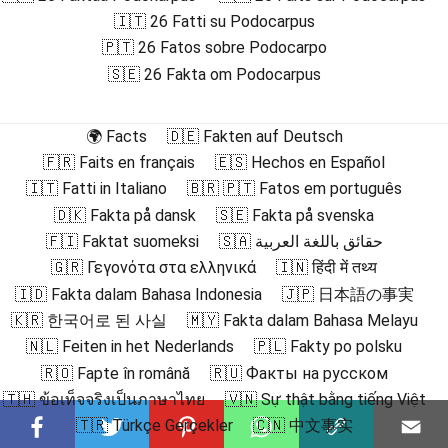
🇮🇹 26 Fatti su Podocarpus
🇵🇹 26 Fatos sobre Podocarpo
🇸🇪 26 Fakta om Podocarpus
🌍 Facts
🇩🇪 Fakten auf Deutsch
🇫🇷 Faits en français
🇪🇸 Hechos en Español
🇮🇹 Fatti in Italiano
🇧🇷 🇵🇹 Fatos em português
🇩🇰 Fakta på dansk
🇸🇪 Fakta på svenska
🇫🇮 Faktat suomeksi
🇸🇦 حقائق باللغة العربية
🇬🇷 Γεγονότα στα ελληνικά
🇮🇳 हिंदी में तथ्य
🇮🇩 Fakta dalam Bahasa Indonesia
🇯🇵 日本語の事実
🇰🇷 한국어로 된 사실
🇲🇾 Fakta dalam Bahasa Melayu
🇳🇱 Feiten in het Nederlands
🇵🇱 Fakty po polsku
🇷🇴 Fapte în română
🇷🇺 Факты на русском
🇹🇭 ข้อเท็จจริงเป็นภาษาไทย
🇻🇳 Sự thật bằng tiếng Việt
🇹🇷 Türkçe Gerçekler
🇨🇳 中文事实