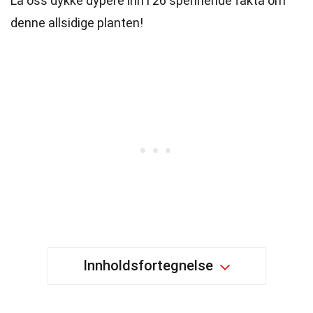
La oss dykke dypere inn i 26 spennende fakta om
denne allsidige planten!
Innholdsfortegnelse