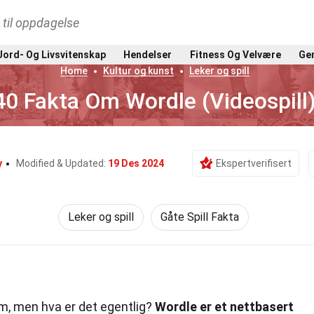
t til oppdagelse
Jord- Og Livsvitenskap
Hendelser
Fitness Og Velvære
Gen
Home
Kultur og kunst
Leker og spill
40 Fakta Om Wordle (Videospill
y
Modified & Updated:
19 Des 2024
Ekspertverifisert
Leker og spill
Gåte Spill Fakta
m, men hva er det egentlig?
Wordle er et nettbasert