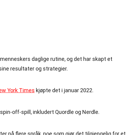
 menneskers daglige rutine, og det har skapt et
sine resultater og strategier.
ew York Times
kjøpte det i januar 2022.
pin-off-spill, inkludert Quordle og Nerdle.
er på flere språk, noe som gjør det tilgjengelig for et