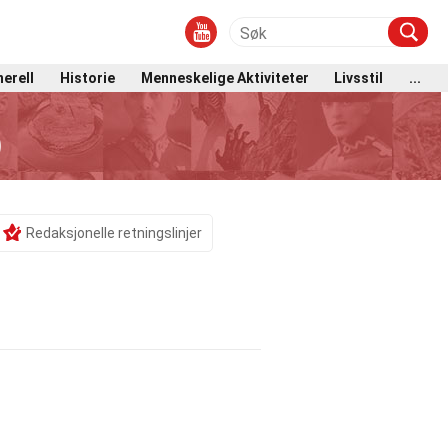
erell
Historie
Menneskelige Aktiviteter
Livsstil
...
)
Redaksjonelle retningslinjer