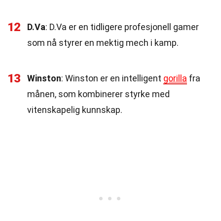
12
D.Va
: D.Va er en tidligere profesjonell gamer
som nå styrer en mektig mech i kamp.
13
Winston
: Winston er en intelligent
gorilla
fra
månen, som kombinerer styrke med
vitenskapelig kunnskap.