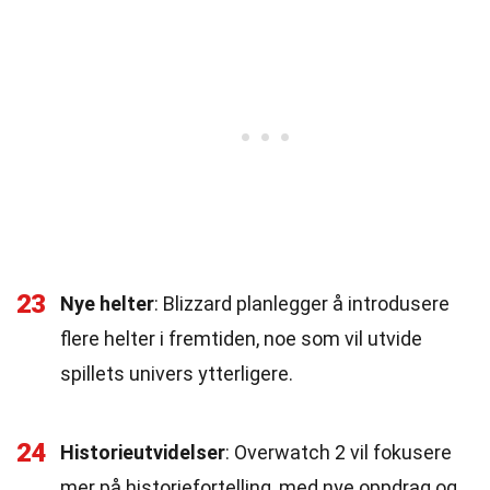
23
Nye helter
: Blizzard planlegger å introdusere
flere helter i fremtiden, noe som vil utvide
spillets univers ytterligere.
24
Historieutvidelser
: Overwatch 2 vil fokusere
mer på historiefortelling, med nye oppdrag og