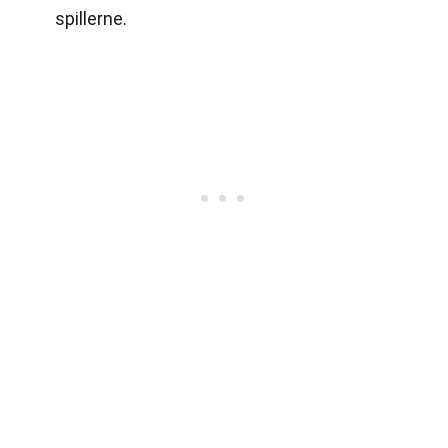
spillerne.