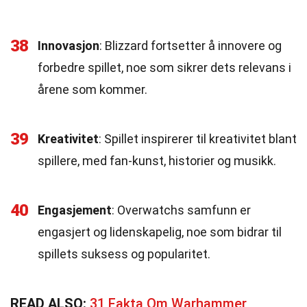
38
Innovasjon
: Blizzard fortsetter å innovere og
forbedre spillet, noe som sikrer dets relevans i
årene som kommer.
39
Kreativitet
: Spillet inspirerer til kreativitet blant
spillere, med fan-kunst, historier og musikk.
40
Engasjement
: Overwatchs samfunn er
engasjert og lidenskapelig, noe som bidrar til
spillets suksess og popularitet.
READ ALSO:
31 Fakta Om Warhammer