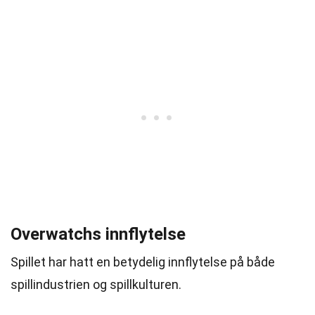
Overwatchs innflytelse
Spillet har hatt en betydelig innflytelse på både
spillindustrien og spillkulturen.