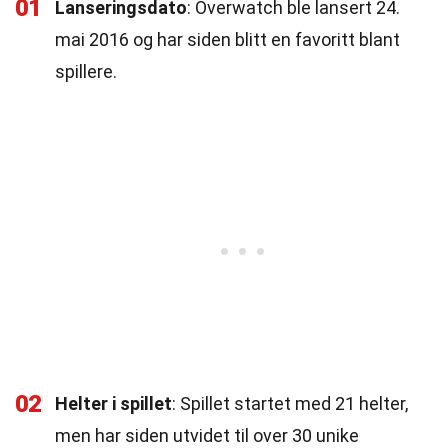
01
Lanseringsdato
: Overwatch ble lansert 24.
mai 2016 og har siden blitt en favoritt blant
spillere.
02
Helter i spillet
: Spillet startet med 21 helter,
men har siden utvidet til over 30 unike