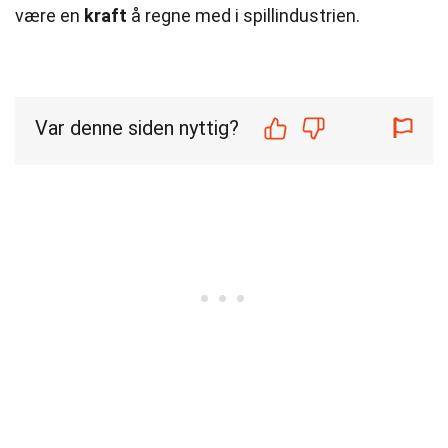
være en
kraft
å regne med i spillindustrien.
Var denne siden nyttig?