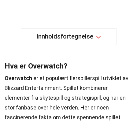
Innholdsfortegnelse
Hva er Overwatch?
Overwatch
er et populært flerspillerspill utviklet av
Blizzard Entertainment. Spillet kombinerer
elementer fra skytespill og strategispill, og har en
stor fanbase over hele verden. Her er noen
fascinerende fakta om dette spennende spillet.