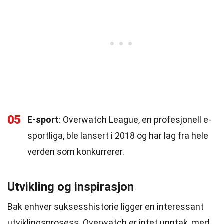
05
E-sport
: Overwatch League, en profesjonell e-
sportliga, ble lansert i 2018 og har lag fra hele
verden som konkurrerer.
Utvikling og inspirasjon
Bak enhver suksesshistorie ligger en interessant
utviklingsprosess. Overwatch er intet unntak, med