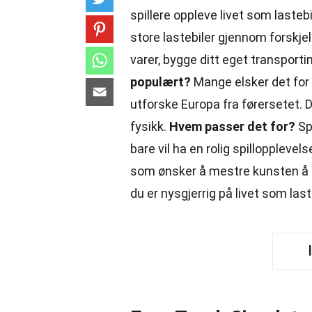
spillere oppleve livet som lastebil
store lastebiler gjennom forskje
varer, bygge ditt eget transport
populært?
Mange elsker det for 
utforske Europa fra førersetet. De
fysikk.
Hvem passer det for?
Spi
bare vil ha en rolig spillopplevel
som ønsker å mestre kunsten å kj
du er nysgjerrig på livet som laste