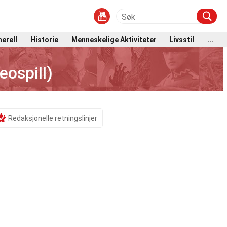
erell
Historie
Menneskelige Aktiviteter
Livsstil
...
eospill)
Redaksjonelle retningslinjer