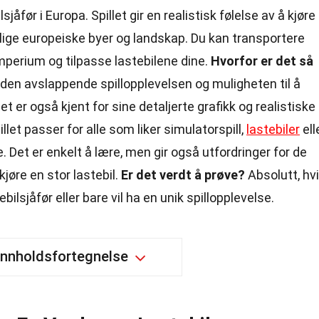
sjåfør i Europa. Spillet gir en realistisk følelse av å kjøre
llige europeiske byer og landskap. Du kan transportere
imperium og tilpasse lastebilene dine.
Hvorfor er det så
den avslappende spillopplevelsen og muligheten til å
t er også kjent for sine detaljerte grafikk og realistiske
llet passer for alle som liker simulatorspill,
lastebiler
ell
se. Det er enkelt å lære, men gir også utfordringer for de
øre en stor lastebil.
Er det verdt å prøve?
Absolutt, hv
bilsjåfør eller bare vil ha en unik spillopplevelse.
Innholdsfortegnelse