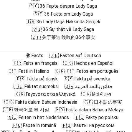
🇷🇴 36 Fapte despre Lady Gaga
🇸🇪 36 Fakta om Lady Gaga
🇹🇷 36 Lady Gaga Hakkında Gerçek
🇻🇮 36 Sự thật về Lady Gaga
🇿🇭 关于莱迪·嘎嘎的36个事实
🌍 Facts
🇩🇪 Fakten auf Deutsch
🇫🇷 Faits en français
🇪🇸 Hechos en Español
🇮🇹 Fatti in Italiano
🇧🇷 🇵🇹 Fatos em português
🇩🇰 Fakta på dansk
🇸🇪 Fakta på svenska
🇫🇮 Faktat suomeksi
🇸🇦 حقائق باللغة العربية
🇬🇷 Γεγονότα στα ελληνικά
🇮🇳 हिंदी में तथ्य
🇮🇩 Fakta dalam Bahasa Indonesia
🇯🇵 日本語の事実
🇰🇷 한국어로 된 사실
🇲🇾 Fakta dalam Bahasa Melayu
🇳🇱 Feiten in het Nederlands
🇵🇱 Fakty po polsku
🇷🇴 Fapte în română
🇷🇺 Факты на русском