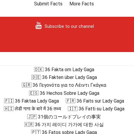
Submit Facts
More Facts
Subscribe to our channel
🇩🇰 36 Fakta om Lady Gaga
🇩🇪 36 Fakten über Lady Gaga
🇬🇷 36 Γεγονότα για το Λέιντι Γκάγκα
🇪🇸 36 Hechos Sobre Lady Gaga
🇫🇮 36 Faktaa Lady Gaga
🇫🇷 36 Faits sur Lady Gaga
🇭🇮 लेडी गागा के बारे में 36 तथ्य
🇮🇹 36 Fatti su Lady Gaga
🇯🇵 31個のコールドプレイの事実
🇰🇷 36 가지 레이디 가가에 대한 사실
🇵🇹 36 Fatos sobre Lady Gaga