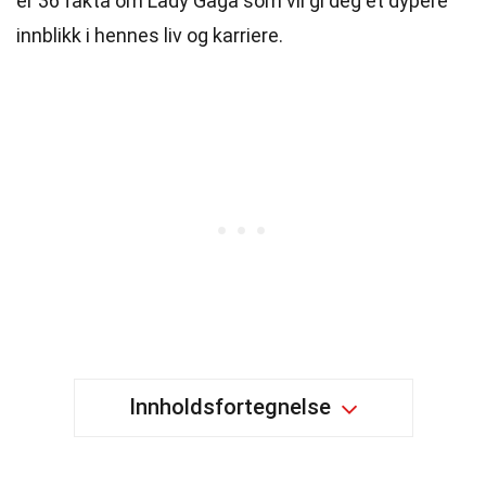
er 36 fakta om Lady Gaga som vil gi deg et dypere
innblikk i hennes liv og karriere.
Innholdsfortegnelse