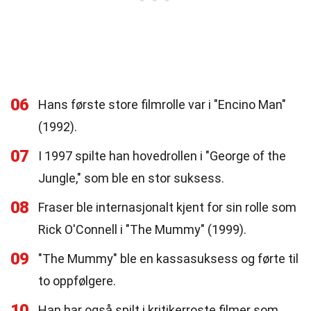
06
Hans første store filmrolle var i "Encino Man"
(1992).
07
I 1997 spilte han hovedrollen i "George of the
Jungle," som ble en stor suksess.
08
Fraser ble internasjonalt kjent for sin rolle som
Rick O'Connell i "The Mummy" (1999).
09
"The Mummy" ble en kassasuksess og førte til
to oppfølgere.
10
Han har også spilt i kritikerroste filmer som