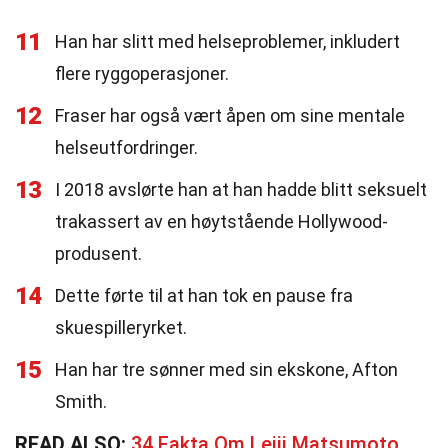
11
Han har slitt med helseproblemer, inkludert
flere ryggoperasjoner.
12
Fraser har også vært åpen om sine mentale
helseutfordringer.
13
I 2018 avslørte han at han hadde blitt seksuelt
trakassert av en høytstående Hollywood-
produsent.
14
Dette førte til at han tok en pause fra
skuespilleryrket.
15
Han har tre sønner med sin ekskone, Afton
Smith.
READ ALSO:
34 Fakta Om Leiji Matsumoto