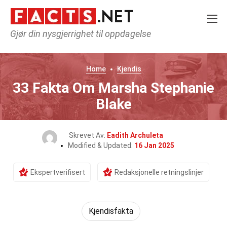
Gjør din nysgjerrighet til oppdagelse
Home
Kjendis
33 Fakta Om Marsha Stephanie
Blake
Skrevet Av:
Eadith Archuleta
Modified & Updated:
16 Jan 2025
Ekspertverifisert
Redaksjonelle retningslinjer
Kjendisfakta