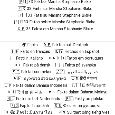
🇫🇮 33 Faktaa Marsha Stephanie Blake
🇫🇷 33 Faits sur Marsha Stephanie Blake
🇮🇹 33 Fatti su Marsha Stephanie Blake
🇵🇹 33 Fatos sobre Marsha Stephanie Blake
🇸🇪 33 Fakta om Marsha Stephanie Blake
🌍 Facts
🇩🇪 Fakten auf Deutsch
🇫🇷 Faits en français
🇪🇸 Hechos en Español
🇮🇹 Fatti in Italiano
🇧🇷 🇵🇹 Fatos em português
🇩🇰 Fakta på dansk
🇸🇪 Fakta på svenska
🇫🇮 Faktat suomeksi
🇸🇦 حقائق باللغة العربية
🇬🇷 Γεγονότα στα ελληνικά
🇮🇳 हिंदी में तथ्य
🇮🇩 Fakta dalam Bahasa Indonesia
🇯🇵 日本語の事実
🇰🇷 한국어로 된 사실
🇲🇾 Fakta dalam Bahasa Melayu
🇳🇱 Feiten in het Nederlands
🇵🇱 Fakty po polsku
🇷🇴 Fapte în română
🇷🇺 Факты на русском
🇹🇭 ข้อเท็จจริงเป็นภาษาไทย
🇻🇳 Sự thật bằng tiếng Việt