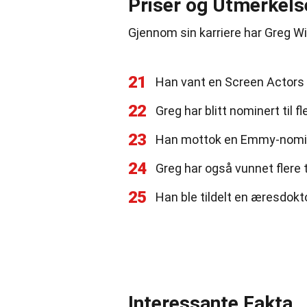
Priser og Utmerkels
Gjennom sin karriere har Greg Wis
21
Han vant en Screen Actors Gu
22
Greg har blitt nominert til f
23
Han mottok en Emmy-nominas
24
Greg har også vunnet flere t
25
Han ble tildelt en æresdokto
Interessante Fakta