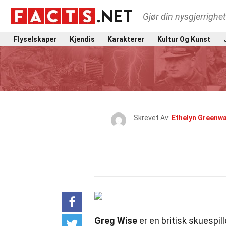
Gjør din nysgjerrighe
Flyselskaper
Kjendis
Karakterer
Kultur Og Kunst
Skrevet Av:
Ethelyn Greenw
Greg Wise
er en britisk skuespill