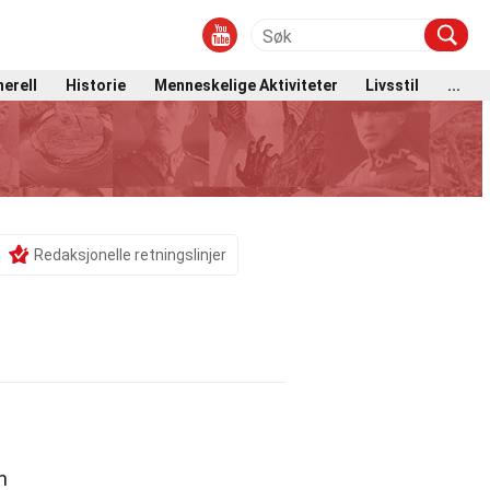
erell
Historie
Menneskelige Aktiviteter
Livsstil
...
Redaksjonelle retningslinjer
n