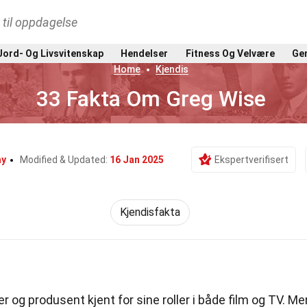
t til oppdagelse
Jord- Og Livsvitenskap
Hendelser
Fitness Og Velvære
Gen
Home
Kjendis
33 Fakta Om Greg Wise
ay
Modified & Updated:
16 Jan 2025
Ekspertverifisert
Kjendisfakta
er og produsent kjent for sine roller i både film og TV. Me