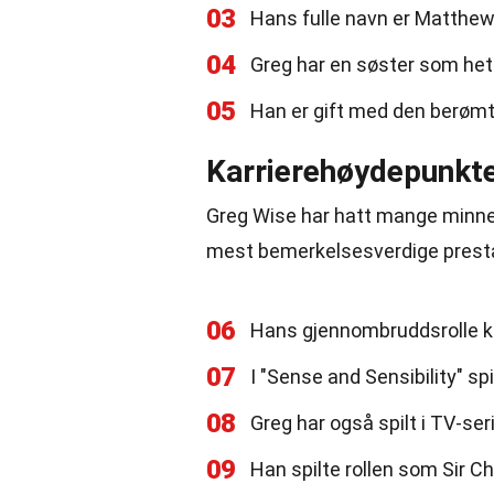
03
Hans fulle navn er Matthew
04
Greg har en søster som hete
05
Han er gift med den berøm
Karrierehøydepunkt
Greg Wise har hatt mange minneve
mest bemerkelsesverdige presta
06
Hans gjennombruddsrolle kom
07
I "Sense and Sensibility" sp
08
Greg har også spilt i TV-se
09
Han spilte rollen som Sir Ch