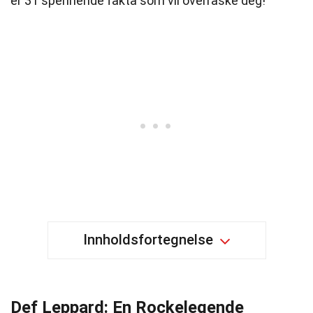
er 31 spennende fakta som vil overraske deg!
Innholdsfortegnelse
Def Leppard: En Rockelegende