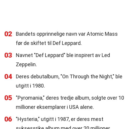
02
Bandets opprinnelige navn var Atomic Mass
før de skiftet til Def Leppard.
03
Navnet "Def Leppard" ble inspirert av Led
Zeppelin.
04
Deres debutalbum, "On Through the Night," ble
utgitt i 1980.
05
"Pyromania," deres tredje album, solgte over 10
millioner eksemplarer i USA alene.
06
"Hysteria," utgitt i 1987, er deres mest
suksessrike album med over 20 millioner