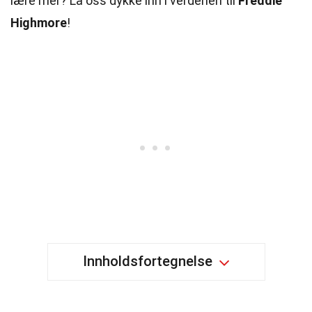
lære mer? La oss dykke inn i verdenen til
Freddie
Highmore
!
Innholdsfortegnelse