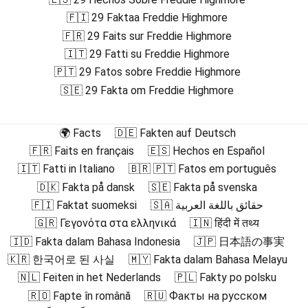
🇫🇮 29 Faktaa Freddie Highmore
🇫🇷 29 Faits sur Freddie Highmore
🇮🇹 29 Fatti su Freddie Highmore
🇵🇹 29 Fatos sobre Freddie Highmore
🇸🇪 29 Fakta om Freddie Highmore
🌍 Facts
🇩🇪 Fakten auf Deutsch
🇫🇷 Faits en français
🇪🇸 Hechos en Español
🇮🇹 Fatti in Italiano
🇧🇷 🇵🇹 Fatos em português
🇩🇰 Fakta på dansk
🇸🇪 Fakta på svenska
🇫🇮 Faktat suomeksi
🇸🇦 حقائق باللغة العربية
🇬🇷 Γεγονότα στα ελληνικά
🇮🇳 हिंदी में तथ्य
🇮🇩 Fakta dalam Bahasa Indonesia
🇯🇵 日本語の事実
🇰🇷 한국어로 된 사실
🇲🇾 Fakta dalam Bahasa Melayu
🇳🇱 Feiten in het Nederlands
🇵🇱 Fakty po polsku
🇷🇴 Fapte în română
🇷🇺 Факты на русском