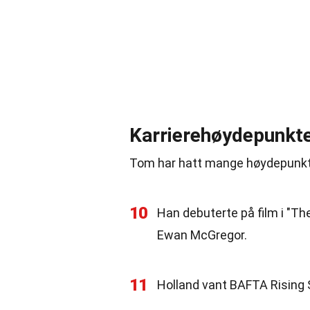
Karrierehøydepunkt
Tom har hatt mange høydepunkter
10
Han debuterte på film i "Th
Ewan McGregor.
11
Holland vant BAFTA Rising 