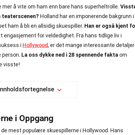
 mer å vite om ham enn bare hans superheltrolle.
Visst
på teaterscenen?
Holland har en imponerende bakgrunn i
et ham å bli en allsidig skuespiller.
Han er også kjent fo
t engasjement for veldedighet. Fra hans tidlige liv i
suksess i
Hollywood
, er det mange interessante detaljer
e person.
La oss dykke ned i 28 spennende fakta
om
 visste!
Innholdsfortegnelse
erne i Oppgang
av de mest populære skuespillerne i Hollywood. Hans