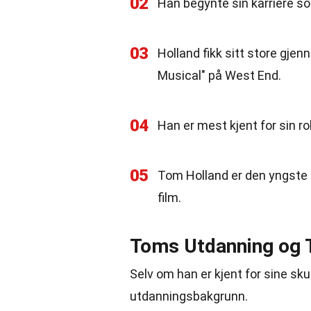
02
Han begynte sin karriere s
03
Holland fikk sitt store gjenn
Musical" på West End.
04
Han er mest kjent for sin r
05
Tom Holland er den yngste s
film.
Toms Utdanning og T
Selv om han er kjent for sine sku
utdanningsbakgrunn.