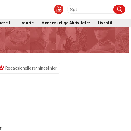
erell
Historie
Menneskelige Aktiviteter
Livsstil
...
Redaksjonelle retningslinjer
rm