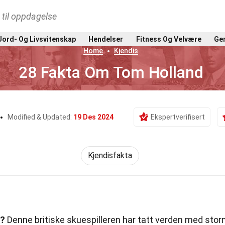
t til oppdagelse
Jord- Og Livsvitenskap
Hendelser
Fitness Og Velvære
Gen
Home
Kjendis
28 Fakta Om Tom Holland
Modified & Updated:
19 Des 2024
Ekspertverifisert
Kjendisfakta
d?
Denne britiske skuespilleren har tatt verden med sto