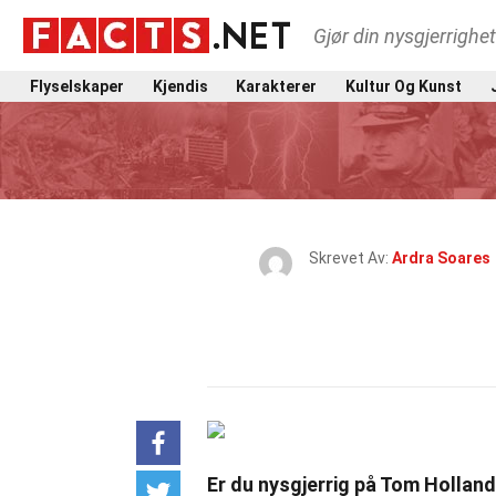
Gjør din nysgjerrighe
Flyselskaper
Kjendis
Karakterer
Kultur Og Kunst
Skrevet Av:
Ardra Soares
Er du nysgjerrig på Tom Hollan