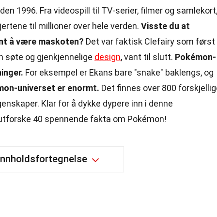
en 1996. Fra videospill til TV-serier, filmer og samlekort
rtene til millioner over hele verden.
Visste du at
ent å være maskoten?
Det var faktisk Clefairy som først
n søte og gjenkjennelige
design
, vant til slutt.
Pokémon-
inger.
For eksempel er Ekans bare "snake" baklengs, og
on-universet er enormt.
Det finnes over 800 forskjelli
genskaper. Klar for å dykke dypere inn i denne
 utforske 40 spennende fakta om Pokémon!
Innholdsfortegnelse