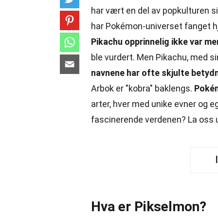
har vært en del av popkulturen sid
har Pokémon-universet fanget hje
Pikachu opprinnelig ikke var m
ble vurdert. Men Pikachu, med si
navnene har ofte skjulte betydn
Arbok er "kobra" baklengs.
Pokém
arter, hver med unike evner og e
fascinerende verdenen? La oss
Hva er Pikselmon?