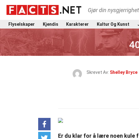
Gjør din nysgjerrighe
Flyselskaper
Kjendis
Karakterer
Kultur Og Kunst
4
Skrevet Av:
Shelley Bryce
Er du klar for å lære noen kul