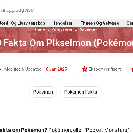
t til oppdagelse
Jord- Og Livsvitenskap
Hendelser
Fitness Og Velvære
Gen
Home
Karakterer
Pokemon
0 Fakta Om Pikselmon (Pokémo
Modified & Updated:
16 Jan 2025
Ekspertverifisert
Pokemon
Pokémon Fakta
e fakta om Pokémon?
Pokémon, eller "Pocket Monsters,"