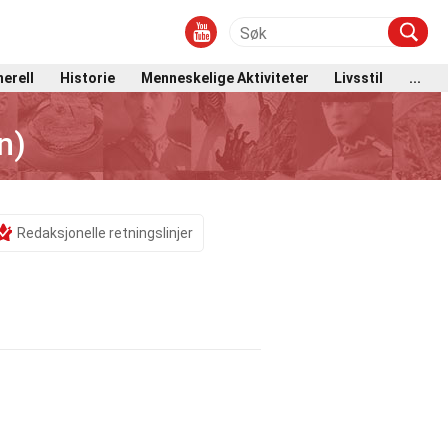
erell
Historie
Menneskelige Aktiviteter
Livsstil
...
n)
Redaksjonelle retningslinjer