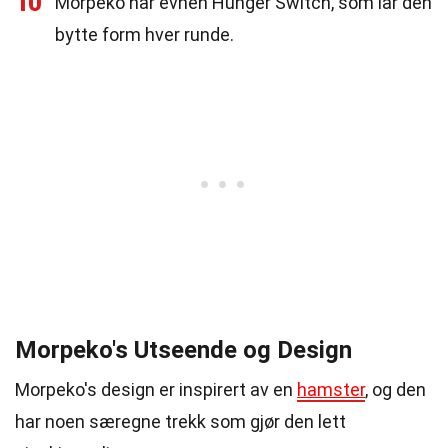
10
Morpeko har evnen Hunger Switch, som lar den
bytte form hver runde.
Morpeko's Utseende og Design
Morpeko's design er inspirert av en
hamster
, og den
har noen særegne trekk som gjør den lett