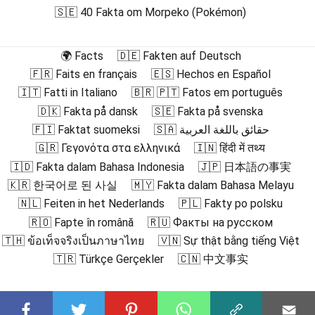
🇸🇪 40 Fakta om Morpeko (Pokémon)
🌍 Facts
🇩🇪 Fakten auf Deutsch
🇫🇷 Faits en français
🇪🇸 Hechos en Español
🇮🇹 Fatti in Italiano
🇧🇷 🇵🇹 Fatos em português
🇩🇰 Fakta på dansk
🇸🇪 Fakta på svenska
🇫🇮 Faktat suomeksi
🇸🇦 حقائق باللغة العربية
🇬🇷 Γεγονότα στα ελληνικά
🇮🇳 हिंदी में तथ्य
🇮🇩 Fakta dalam Bahasa Indonesia
🇯🇵 日本語の事実
🇰🇷 한국어로 된 사실
🇲🇾 Fakta dalam Bahasa Melayu
🇳🇱 Feiten in het Nederlands
🇵🇱 Fakty po polsku
🇷🇴 Fapte în română
🇷🇺 Факты на русском
🇹🇭 ข้อเท็จจริงเป็นภาษาไทย
🇻🇳 Sự thật bằng tiếng Việt
🇹🇷 Türkçe Gerçekler
🇨🇳 中文事实