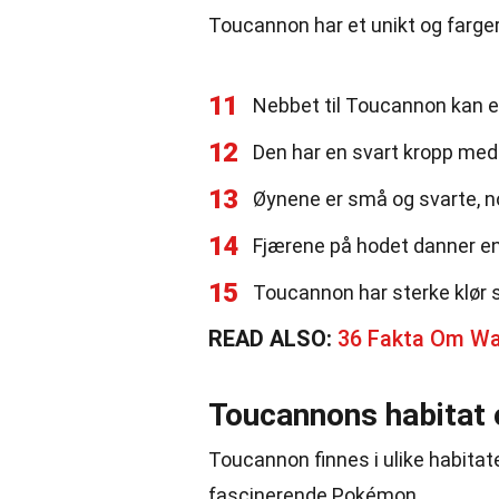
Toucannon har et unikt og farge
11
Nebbet til Toucannon kan e
12
Den har en svart kropp med 
13
Øynene er små og svarte, n
14
Fjærene på hodet danner en
15
Toucannon har sterke klør s
READ ALSO:
36 Fakta Om Wa
Toucannons habitat 
Toucannon finnes i ulike habitate
fascinerende Pokémon.