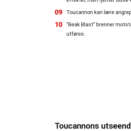
09
Toucannon kan lære angrepe
10
"Beak Blast" brenner motst
utføres.
Toucannons utseend