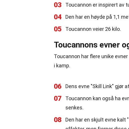
03
Toucannon er inspirert av tu
04
Den har en høyde på 1,1 met
05
Toucannon veier 26 kilo.
Toucannons evner og
Toucannon har flere unike evner
i kamp.
06
Dens evne "Skill Link" gjør a
07
Toucannon kan også ha evne
senkes.
08
Den har en skjult evne kalt
effekter, men fjerner disse