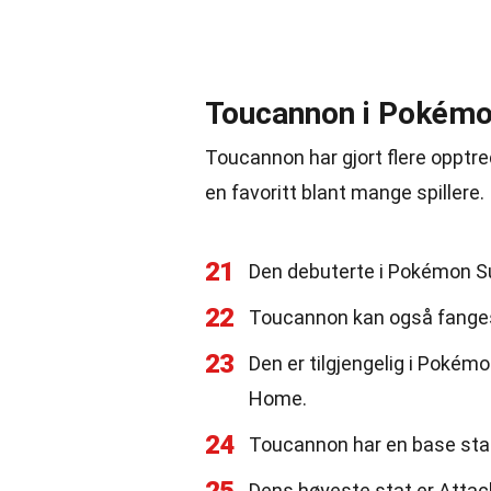
Toucannon i Pokémo
Toucannon har gjort flere opptred
en favoritt blant mange spillere.
21
Den debuterte i Pokémon S
22
Toucannon kan også fanges
23
Den er tilgjengelig i Poké
Home.
24
Toucannon har en base stat
Dens høyeste stat er Attac