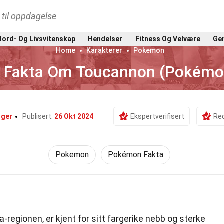
t til oppdagelse
Jord- Og Livsvitenskap
Hendelser
Fitness Og Velvære
Gen
Home
Karakterer
Pokemon
 Fakta Om Toucannon (Pokémo
nger
Publisert:
26 Okt 2024
Ekspertverifisert
Red
Pokemon
Pokémon Fakta
a-regionen, er kjent for sitt fargerike nebb og sterke