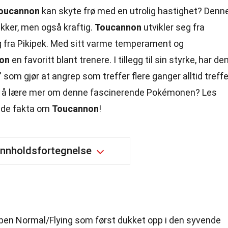
oucannon
kan skyte frø med en utrolig hastighet? Denn
kker, men også kraftig.
Toucannon
utvikler seg fra
g fra Pikipek. Med sitt varme temperament og
on
en favoritt blant trenere. I tillegg til sin styrke, har de
," som gjør at angrep som treffer flere ganger alltid treffe
for å lære mer om denne fascinerende Pokémonen? Les
nde fakta om
Toucannon
!
Innholdsfortegnelse
en Normal/Flying som først dukket opp i den syvende