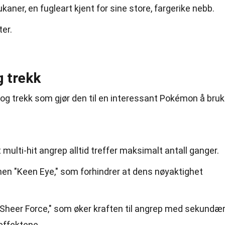
kaner, en fugleart kjent for sine store, fargerike nebb.
er.
 trekk
 og trekk som gjør den til en interessant Pokémon å bru
t multi-hit angrep alltid treffer maksimalt antall ganger.
n "Keen Eye," som forhindrer at dens nøyaktighet
 "Sheer Force," som øker kraften til angrep med sekundæ
 effektene.