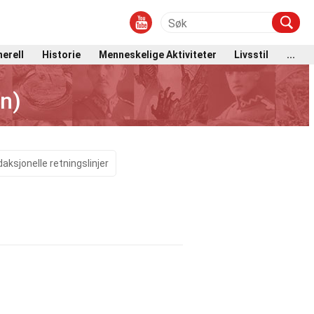
erell
Historie
Menneskelige Aktiviteter
Livsstil
...
n)
aksjonelle retningslinjer