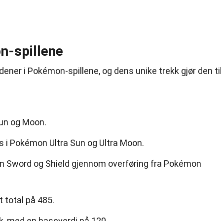
n-spillene
ener i Pokémon-spillene, og dens unike trekk gjør den ti
un og Moon.
 i Pokémon Ultra Sun og Ultra Moon.
mon Sword og Shield gjennom overføring fra Pokémon
 total på 485.
k, med en baseverdi på 120.