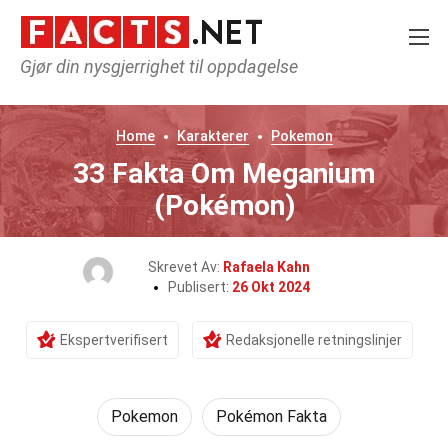
Gjør din nysgjerrighet til oppdagelse
Home
Karakterer
Pokemon
33 Fakta Om Meganium
(Pokémon)
Skrevet Av:
Rafaela Kahn
Publisert:
26 Okt 2024
Ekspertverifisert
Redaksjonelle retningslinjer
Pokemon
Pokémon Fakta