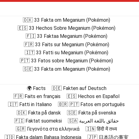
🇩🇰 33 Fakta om Meganium (Pokémon)
🇪🇸 33 Hechos Sobre Meganium (Pokémon)
🇫🇮 33 Faktaa Meganium (Pokémon)
🇫🇷 33 Faits sur Meganium (Pokémon)
🇮🇹 33 Fatti su Meganium (Pokémon)
🇵🇹 33 Fatos sobre Meganium (Pokémon)
🇸🇪 33 Fakta om Meganium (Pokémon)
🌍 Facts
🇩🇪 Fakten auf Deutsch
🇫🇷 Faits en français
🇪🇸 Hechos en Español
🇮🇹 Fatti in Italiano
🇧🇷 🇵🇹 Fatos em português
🇩🇰 Fakta på dansk
🇸🇪 Fakta på svenska
🇫🇮 Faktat suomeksi
🇸🇦 حقائق باللغة العربية
🇬🇷 Γεγονότα στα ελληνικά
🇮🇳 हिंदी में तथ्य
🇮🇩 Fakta dalam Bahasa Indonesia
🇯🇵 日本語の事実