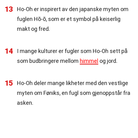
13
Ho-Oh er inspirert av den japanske myten om
fuglen Hō-ō, som er et symbol på keiserlig
makt og fred.
14
I mange kulturer er fugler som Ho-Oh sett på
som budbringere mellom
himmel
og jord.
15
Ho-Oh deler mange likheter med den vestlige
myten om Føniks, en fugl som gjenoppstår fra
asken.