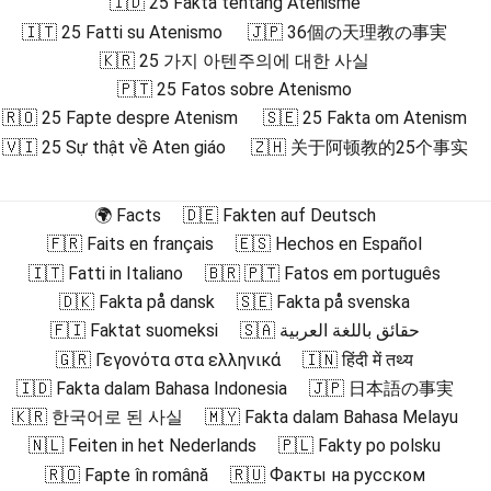
🇮🇩 25 Fakta tentang Atenisme
🇮🇹 25 Fatti su Atenismo
🇯🇵 36個の天理教の事実
🇰🇷 25 가지 아텐주의에 대한 사실
🇵🇹 25 Fatos sobre Atenismo
🇷🇴 25 Fapte despre Atenism
🇸🇪 25 Fakta om Atenism
🇻🇮 25 Sự thật về Aten giáo
🇿🇭 关于阿顿教的25个事实
🌍 Facts
🇩🇪 Fakten auf Deutsch
🇫🇷 Faits en français
🇪🇸 Hechos en Español
🇮🇹 Fatti in Italiano
🇧🇷 🇵🇹 Fatos em português
🇩🇰 Fakta på dansk
🇸🇪 Fakta på svenska
🇫🇮 Faktat suomeksi
🇸🇦 حقائق باللغة العربية
🇬🇷 Γεγονότα στα ελληνικά
🇮🇳 हिंदी में तथ्य
🇮🇩 Fakta dalam Bahasa Indonesia
🇯🇵 日本語の事実
🇰🇷 한국어로 된 사실
🇲🇾 Fakta dalam Bahasa Melayu
🇳🇱 Feiten in het Nederlands
🇵🇱 Fakty po polsku
🇷🇴 Fapte în română
🇷🇺 Факты на русском