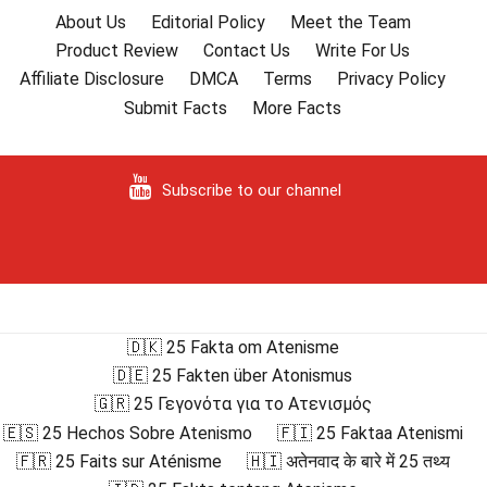
About Us
Editorial Policy
Meet the Team
Product Review
Contact Us
Write For Us
Affiliate Disclosure
DMCA
Terms
Privacy Policy
Submit Facts
More Facts
Subscribe to our channel
🇩🇰 25 Fakta om Atenisme
🇩🇪 25 Fakten über Atonismus
🇬🇷 25 Γεγονότα για το Ατενισμός
🇪🇸 25 Hechos Sobre Atenismo
🇫🇮 25 Faktaa Atenismi
🇫🇷 25 Faits sur Aténisme
🇭🇮 अतेनवाद के बारे में 25 तथ्य