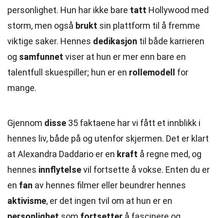
personlighet. Hun har ikke bare
tatt
Hollywood med
storm, men også
brukt
sin plattform til å fremme
viktige saker. Hennes
dedikasjon
til både karrieren
og
samfunnet
viser at hun er mer enn bare en
talentfull skuespiller; hun er en
rollemodell
for
mange.
Gjennom
disse
35 faktaene har vi fått et innblikk i
hennes liv, både på og utenfor skjermen. Det er klart
at Alexandra Daddario er en
kraft
å regne med, og
hennes
innflytelse
vil fortsette å vokse. Enten du er
en
fan
av hennes filmer eller beundrer hennes
aktivisme
, er det ingen tvil om at hun er en
personlighet
som
fortsetter
å fascinere og