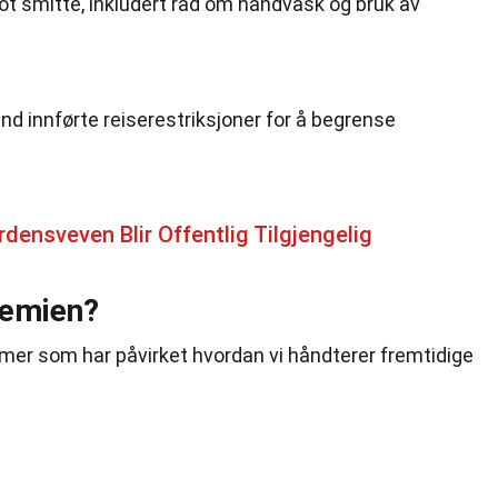
 smitte, inkludert råd om håndvask og bruk av
and innførte reiserestriksjoner for å begrense
densveven Blir Offentlig Tilgjengelig
demien?
er som har påvirket hvordan vi håndterer fremtidige