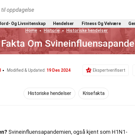
t til oppdagelse
Jord- Og Livsvitenskap
Hendelser
Fitness Og Velvære
Gen
Home
Historie
Historiske hendelser
 Fakta Om Svineinfluensapand
d
Modified & Updated:
19 Des 2024
Ekspertverifisert
Historiske hendelser
Krisefakta
en?
Svineinfluensapandemien, også kjent som H1N1-