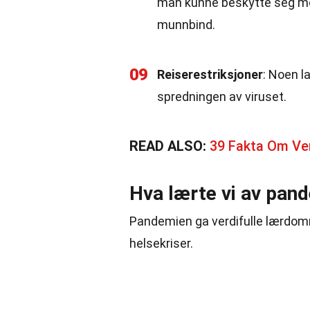
man kunne beskytte seg mot
munnbind.
09
Reiserestriksjoner
: Noen l
spredningen av viruset.
READ ALSO:
39 Fakta Om Ver
Hva lærte vi av pan
Pandemien ga verdifulle lærdomm
helsekriser.