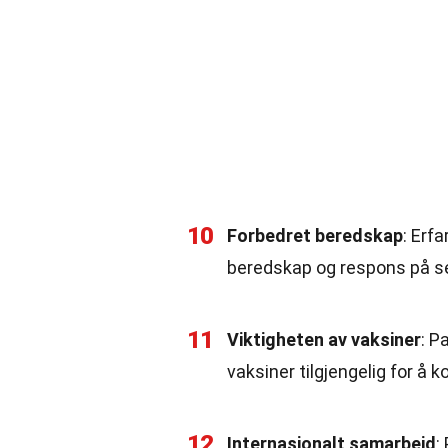
10
Forbedret beredskap
: Erf
beredskap og respons på s
11
Viktigheten av vaksiner
: P
vaksiner tilgjengelig for å k
12
Internasjonalt samarbeid
: