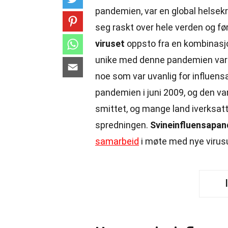
pandemien, var en global helsek
seg raskt over hele verden og fø
viruset
oppsto fra en kombinasjon
unike med denne pandemien var 
noe som var uvanlig for influens
pandemien i juni 2009, og den var
smittet, og mange land iverksat
spredningen.
Svineinfluensapa
samarbeid
i møte med nye virus