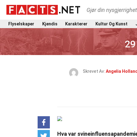
Gjør din nysgjerrighe
Flyselskaper
Kjendis
Karakterer
Kultur Og Kunst
29
Skrevet Av:
Angelia Hollan
Hva var svineinfluensapandemi