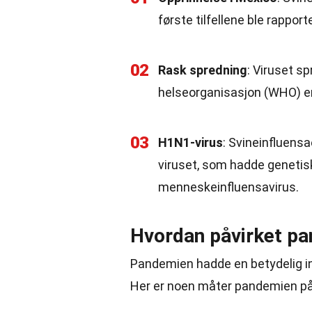
første tilfellene ble rappor
02
Rask spredning
: Viruset s
helseorganisasjon (WHO) er
03
H1N1-virus
: Svineinfluens
viruset, som hadde genetisk
menneskeinfluensavirus.
Hvordan påvirket p
Pandemien hadde en betydelig in
Her er noen måter pandemien på