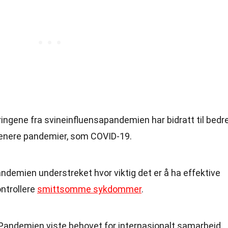
aringene fra svineinfluensapandemien har bidratt til bedr
enere pandemier, som COVID-19.
andemien understreket hvor viktig det er å ha effektive
ontrollere
smittsomme sykdommer
.
 Pandemien viste behovet for internasjonalt samarbeid