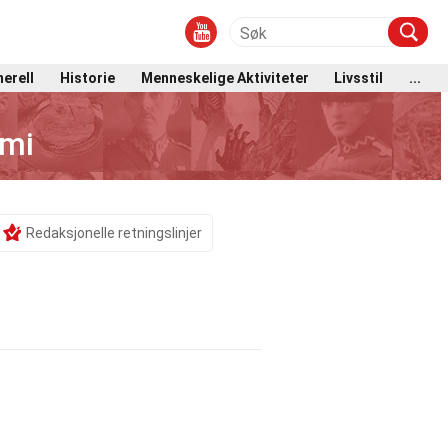
erell
Historie
Menneskelige Aktiviteter
Livsstil
...
emi
Redaksjonelle retningslinjer