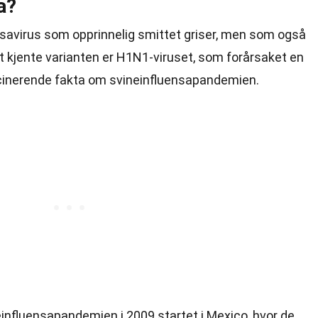
a?
nsavirus som opprinnelig smittet griser, men som også
kjente varianten er H1N1-viruset, som forårsaket en
scinerende fakta om svineinfluensapandemien.
einfluensapandemien i 2009 startet i Mexico, hvor de