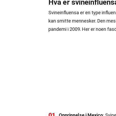
Hva er svineinfluens
Svineinfluensa er en type influe
kan smitte mennesker. Den mest 
pandemi i 2009. Her er noen fa
01
Opprinnelse i Mexico
: Svin