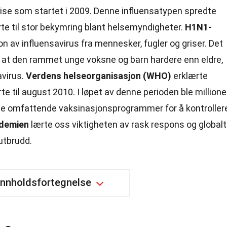
rise som startet i 2009. Denne influensatypen spredte
rte til stor bekymring blant helsemyndigheter.
H1N1-
 av influensavirus fra mennesker, fugler og griser. Det
at den rammet unge voksne og barn hardere enn eldre,
avirus.
Verdens helseorganisasjon (WHO)
erklærte
te til august 2010. I løpet av denne perioden ble millione
te omfattende vaksinasjonsprogrammer for å kontroller
ndemien
lærte oss viktigheten av rask respons og globalt
utbrudd.
Innholdsfortegnelse