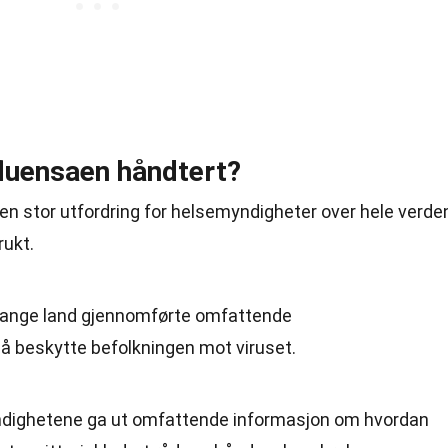
fluensaen håndtert?
n stor utfordring for helsemyndigheter over hele verde
rukt.
Mange land gjennomførte omfattende
å beskytte befolkningen mot viruset.
ndighetene ga ut omfattende informasjon om hvordan