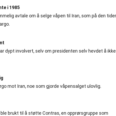
te i 1985
melig avtale om å selge våpen til Iran, som på den tide
argo.
nt
 dypt involvert, selv om presidenten selv hevdet å ikke
ig
go mot Iran, noe som gjorde våpensalget ulovlig.
ble brukt til å støtte Contras, en opprørsgruppe som