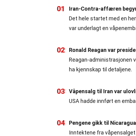
01
Iran-Contra-affæren begyn
Det hele startet med en hem
var underlagt en våpenemb
02
Ronald Reagan var preside
Reagan-administrasjonen var
ha kjennskap til detaljene.
03
Våpensalg til Iran var ulovl
USA hadde innført en embar
04
Pengene gikk til Nicaragua
Inntektene fra våpensalget 