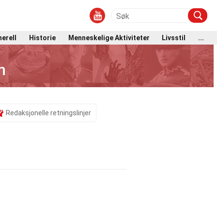
erell
Historie
Menneskelige Aktiviteter
Livsstil
...
n
Redaksjonelle retningslinjer