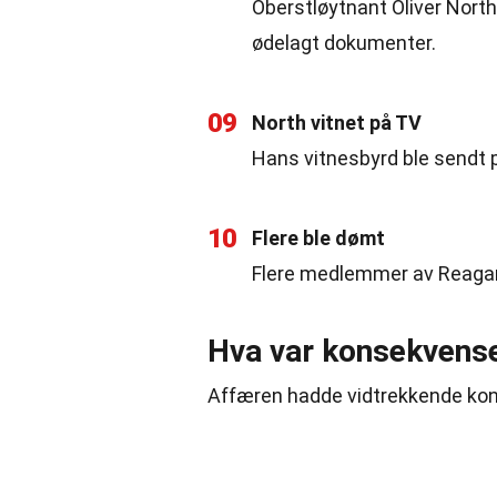
Oberstløytnant Oliver North 
ødelagt dokumenter.
09
North vitnet på TV
Hans vitnesbyrd ble sendt p
10
Flere ble dømt
Flere medlemmer av Reagan-
Hva var konsekvense
Affæren hadde vidtrekkende konse