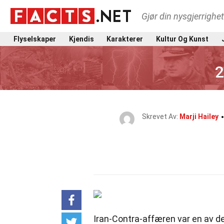
Gjør din nysgjerrighe
Flyselskaper
Kjendis
Karakterer
Kultur Og Kunst
2
Skrevet Av:
Marji Hailey
Iran-Contra-affæren var en av de