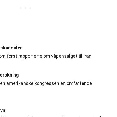
e skandalen
om først rapporterte om våpensalget til Iran.
forskning
 den amerikanske kongressen en omfattende
avn