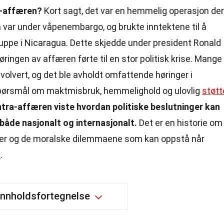
a-affæren?
Kort sagt, det var en hemmelig operasjon der
a var under våpenembargo, og brukte inntektene til å
ruppe i Nicaragua. Dette skjedde under president Ronald
ringen av affæren førte til en stor politisk krise. Mange
lvert, og det ble avholdt omfattende høringer i
pørsmål om maktmisbruk, hemmelighold og ulovlig
støtt
tra-affæren viste hvordan politiske beslutninger kan
både nasjonalt og internasjonalt.
Det er en historie om
riger og de moralske dilemmaene som kan oppstå når
l
.
Innholdsfortegnelse