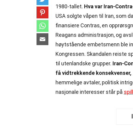
1980-tallet.
Hva var Iran-Contr
USA solgte våpen til Iran, som d
finansiere Contras, en opprørsg
Reagans administrasjon, og avslø
høytstående embetsmenn ble invo
Kongressen. Skandalen reiste s
til utenlandske grupper.
Iran-Con
få vidtrekkende konsekvenser, 
hemmelige avtaler, politisk int
nasjonale interesser står på
spil