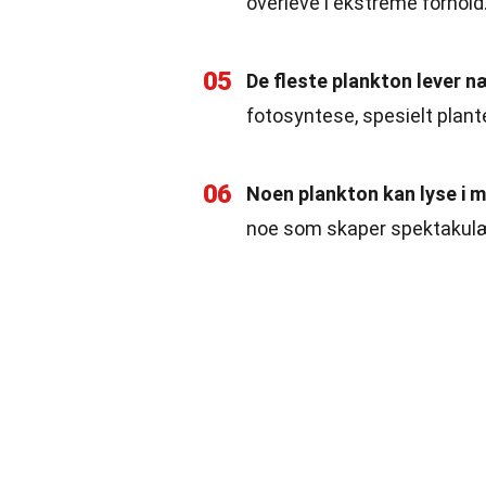
overleve i ekstreme forhold
05
De fleste plankton lever n
fotosyntese, spesielt plant
06
Noen plankton kan lyse i m
noe som skaper spektakulær