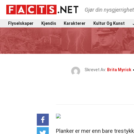
Gjør din nysgjerrighe
Flyselskaper
Kjendis
Karakterer
Kultur Og Kunst
Skrevet Av:
Brita Myrick
Planker er mer enn bare trestykk