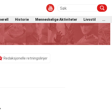
erell
Historie
Menneskelige Aktiviteter
Livsstil
...
Redaksjonelle retningslinjer
?