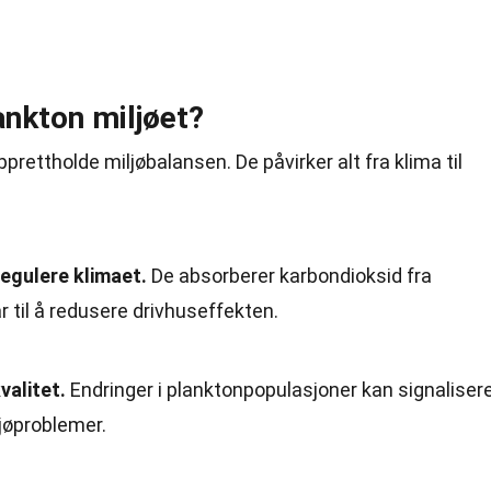
ankton miljøet?
opprettholde miljøbalansen. De påvirker alt fra klima til
regulere klimaet.
De absorberer karbondioksid fra
 til å redusere drivhuseffekten.
valitet.
Endringer i planktonpopulasjoner kan signaliser
ljøproblemer.