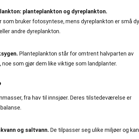
plankton: planteplankton og dyreplankton.
r som bruker fotosyntese, mens dyreplankton er små dy
ller andre dyreplankton.
ksygen.
Planteplankton står for omtrent halvparten av
 noe som gjør dem like viktige som landplanter.
?
nmasser, fra hav til innsjøer. Deres tilstedeværelse er
 balanse.
skvann og saltvann.
De tilpasser seg ulike miljøer og kan