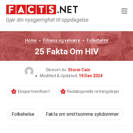
Gjør din nysgjerrighet til oppdagelse
Home
Fitness og velvære
Folkehelse
25 Fakta Om HIV
Skrevet Av:
Storm Cain
Modified & Updated:
19 Des 2024
Ekspertverifisert
Redaksjonelle retningslinjer
Folkehelse
Fakta om smittsomme sykdommer