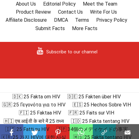
About Us
Editorial Policy
Meet the Team
Product Review
Contact Us
Write For Us
Affiliate Disclosure
DMCA
Terms
Privacy Policy
Submit Facts
More Facts
Subscribe to our channel
🇩🇰 25 Fakta om HIV
🇩🇪 25 Fakten über HIV
🇬🇷 25 Γεγονότα για το HIV
🇪🇸 25 Hechos Sobre VIH
🇫🇮 25 Faktaa HIV
🇫🇷 25 Faits sur VIH
🇭🇮 एच.आई.वी के बारे में 25 तथ्य
🇮🇩 25 Fakta tentang HIV
🇮🇹 25 Fatti su HIV
🇯🇵 34個のメディケイドの事実
🇰🇷 25 가지 HIV에 대한 사실
🇲🇸 25 Fakta tentang HIV