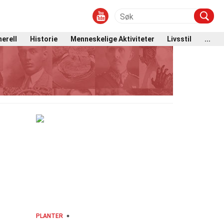
erell
Historie
Menneskelige Aktiviteter
Livsstil
...
PLANTER